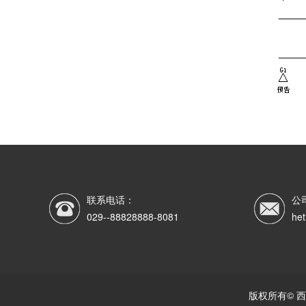
联系电话：
公
029--88828888-8081
het
版权所有© 