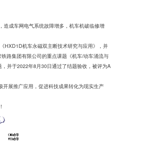
，造成车网电气系统故障增多，机车机破临修增
题《HXD1D机车永磁双主断技术研究与应用》，并
国国家铁路集团有限公司的重点课题《机车/动车涌流与
并于2022年8月30日通过了结题验收，被评为A
积极开展推广应用，促进科技成果转化为现实生产
！